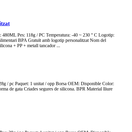
itzat
da: 480ML Pes: 118g / PC Temperatura: -40 ~ 230 ° C Logotip:
alimentari BPA Gratuït amb logotip personalitzat Nom del
icona + PP + metall tancador ...
 28g / pc Paquet: 1 unitat / opp Borsa OEM: Disponible Color:
rma de gata Criades segures de silicona. BPR Material lliure