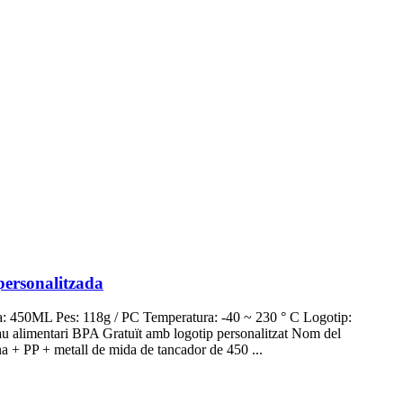
personalitzada
ida: 450ML Pes: 118g / PC Temperatura: -40 ~ 230 ° C Logotip:
au alimentari BPA Gratuït amb logotip personalitzat Nom del
a + PP + metall de mida de tancador de 450 ...