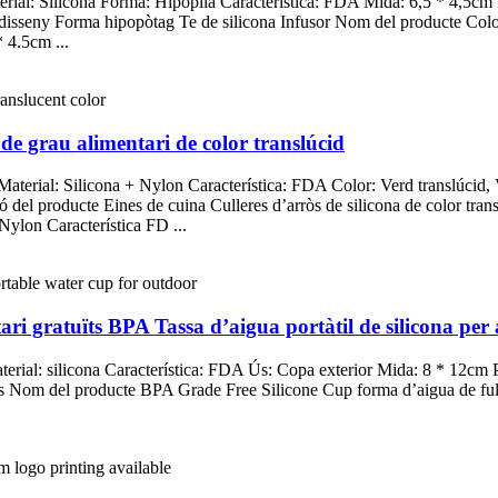
terial: Silicona Forma: Hipoplia Característica: FDA Mida: 6,5 * 4,5cm
 disseny Forma hipopòtag Te de silicona Infusor Nom del producte Col
* 4.5cm ...
 de grau alimentari de color translúcid
aterial: Silicona + Nylon Característica: FDA Color: Verd translúcid, Ve
del producte Eines de cuina Culleres d’arròs de silicona de color tra
 Nylon Característica FD ...
tari gratuïts BPA Tassa d’aigua portàtil de silicona per 
rial: silicona Característica: FDA Ús: Copa exterior Mida: 8 * 12cm Pe
ors Nom del producte BPA Grade Free Silicone Cup forma d’aigua de fulla 