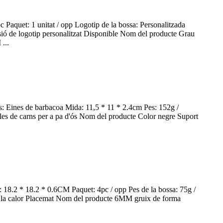
 Paquet: 1 unitat / opp Logotip de la bossa: Personalitzada
sió de logotip personalitzat Disponible Nom del producte Grau
...
: Eines de barbacoa Mida: 11,5 * 11 * 2.4cm Pes: 152g /
lles de carns per a pa d'ós Nom del producte Color negre Suport
: 18.2 * 18.2 * 0.6CM Paquet: 4pc / opp Pes de la bossa: 75g /
 a la calor Placemat Nom del producte 6MM gruix de forma