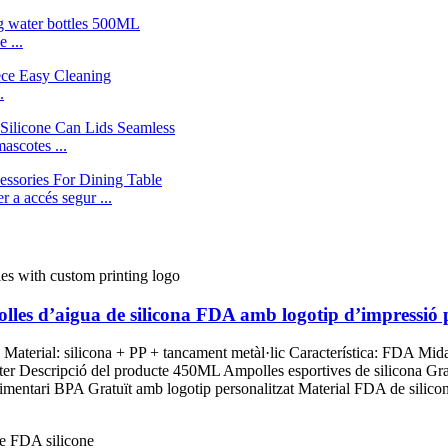
 ...
.
ascotes ...
 a accés segur ...
les d’aigua de silicona FDA amb logotip d’impressió 
 Material: silicona + PP + tancament metàl·lic Característica: FDA M
ter Descripció del producte 450ML Ampolles esportives de silicona Gr
mentari BPA Gratuït amb logotip personalitzat Material FDA de silicon