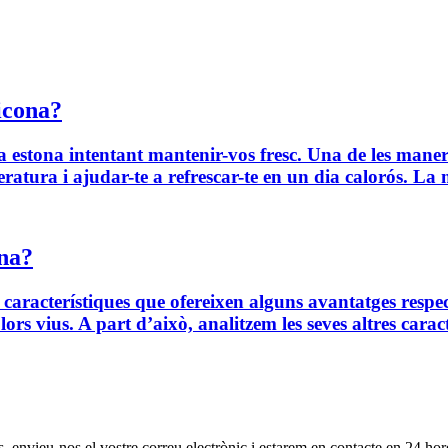
licona?
a estona intentant mantenir-vos fresc. Una de les manere
tura i ajudar-te a refrescar-te en un dia calorós. La 
ona?
n característiques que ofereixen alguns avantatges respec
rs vius. A part d’això, analitzem les seves altres caracte
s, envieu-nos el vostre correu electrònic i estarem en contacte en 24 hor