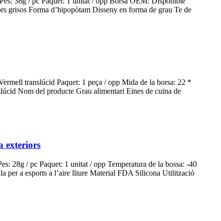
 Pes: 38g / pc Paquet: 1 unitat / opp Borsa OEM: Disponible
ors grisos Forma d’hipopòtam Disseny en forma de grau Te de
rmell translúcid Paquet: 1 peça / opp Mida de la borsa: 22 * ​​
nslúcid Nom del producte Grau alimentari Eines de cuina de
a exteriors
s: 28g / pc Paquet: 1 unitat / opp Temperatura de la bossa: -40
per a esports a l’aire lliure Material FDA Silicona Utilització