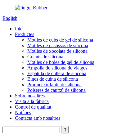
English
Inici
Productes
Motlles de cubs de gel de silicona
Motlles de pastissos de silicona
Motlles de xocolata de silicona
Guants de silicona
Motlles de boles de gel de silicona
Ampolla de silicona de viatges
Espatula de cullera de silicona
Eines de cuina de silicona
Producte infantil de silicona
Polseres de cautxú de silicona
Sobre nosaltres
Visita a la fàbrica
Control de qualitat
Notícies
Contacta amb nosaltres