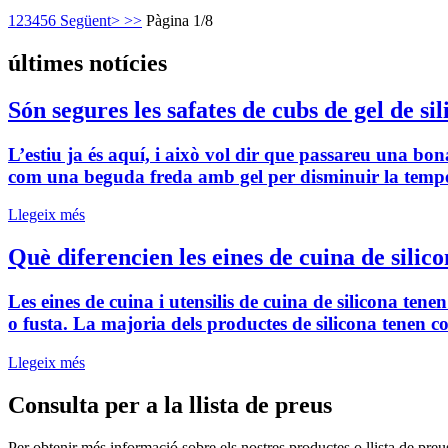
1
2
3
4
5
6
Següent>
>>
Pàgina 1/8
últimes notícies
Són segures les safates de cubs de gel de si
L’estiu ja és aquí, i això vol dir que passareu una bon
com una beguda freda amb gel per disminuir la tempera
Llegeix més
Què diferencien les eines de cuina de silic
Les eines de cuina i utensilis de cuina de silicona tene
o fusta. La majoria dels productes de silicona tenen colo
Llegeix més
Consulta per a la llista de preus
Per obtenir més informació sobre els nostres productes o llista de preu