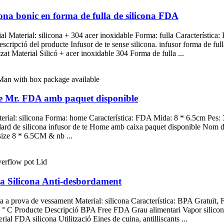
cona bonic en forma de fulla de silicona FDA
al Material: silicona + 304 acer inoxidable Forma: fulla Característica
escripció del producte Infusor de te sense silicona. infusor forma de
zat Material Silicó + acer inoxidable 304 Forma de fulla ...
ree Mr. FDA amb paquet disponible
terial: silicona Forma: home Característica: FDA Mida: 8 * 6.5cm Pes:
ard de silicona infusor de te Home amb caixa paquet disponible Nom 
size 8 * 6.5CM & nb ...
a Silicona Anti-desbordament
ta a prova de vessament Material: silicona Característica: BPA Gratuït
230 ° C Producte Descripció BPA Free FDA Grau alimentari Vapor sili
l FDA silicona Utilització Eines de cuina, antilliscants ...