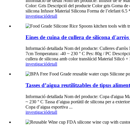
Informació de detall Nom del producte: Infusor de te Ma
Color: Gris Descripció del producte Color gris Goma de
silicona Infusor Material Silicona Forma de l’elefant 6.5 
investigació
detall
Eines de cuina de cullera de silicona d'arròs
Informació detallada Nom del producte: Culleres d'arròs M
7cm Temperatura: -40 ~ 230 ° C Pes: 80g / PC Descripció 
cullera de silicona amb color translúcid Material Silicó +
investigació
detall
Tasses d’aigua reutilitzables de tipus alimen
Informació detallada Nom del producte: Copa d'aigua Mate
~ 230 ° C Tassa d’aigua portàtil de silicona per a exteri
Copa d’aigua esportiva ...
investigació
detall