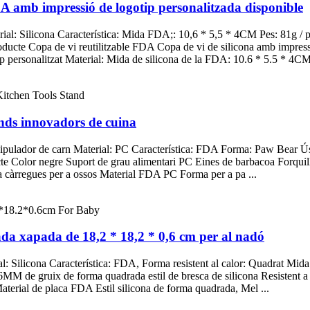
DA amb impressió de logotip personalitzada disponible
al: Silicona Característica: Mida FDA;: 10,6 * 5,5 * 4CM Pes: 81g / pc
oducte Copa de vi reutilitzable FDA Copa de vi de silicona amb impres
p personalitzat Material: Mida de silicona de la FDA: 10.6 * 5.5 * 4CM 
stands innovadors de cuina
ipulador de carn Material: PC Característica: FDA Forma: Paw Bear Ús
cte Color negre Suport de grau alimentari PC Eines de barbacoa Forqui
a càrregues per a ossos Material FDA PC Forma per a pa ...
pada xapada de 18,2 * 18,2 * 0,6 cm per al nadó
: Silicona Característica: FDA, Forma resistent al calor: Quadrat Mida
6MM de gruix de forma quadrada estil de bresca de silicona Resistent
Material de placa FDA Estil silicona de forma quadrada, Mel ...