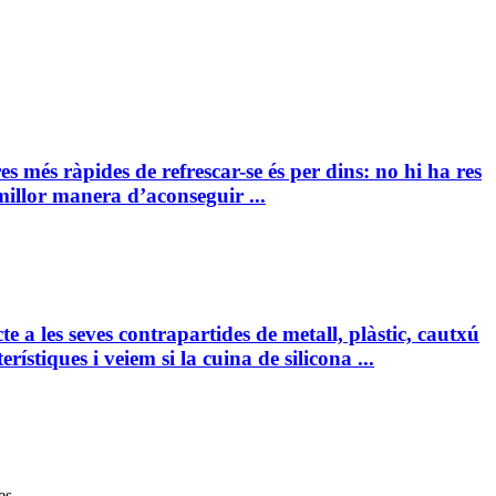
s més ràpides de refrescar-se és per dins: no hi ha res
millor manera d’aconseguir ...
te a les seves contrapartides de metall, plàstic, cautxú
rístiques i veiem si la cuina de silicona ...
es.