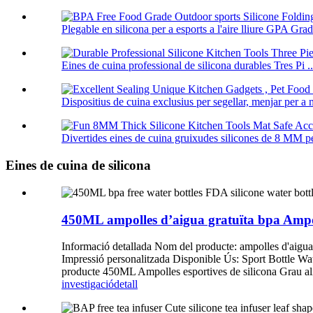
Plegable en silicona per a esports a l'aire lliure GPA Grade
Eines de cuina professional de silicona durables Tres Pi ..
Dispositius de cuina exclusius per segellar, menjar per a m
Divertides eines de cuina gruixudes silicones de 8 MM per
Eines de cuina de silicona
450ML ampolles d’aigua gratuïta bpa Ampol
Informació detallada Nom del producte: ampolles d'aigua
Impressió personalitzada Disponible Ús: Sport Bottle Wa
producte 450ML Ampolles esportives de silicona Grau ali
investigació
detall