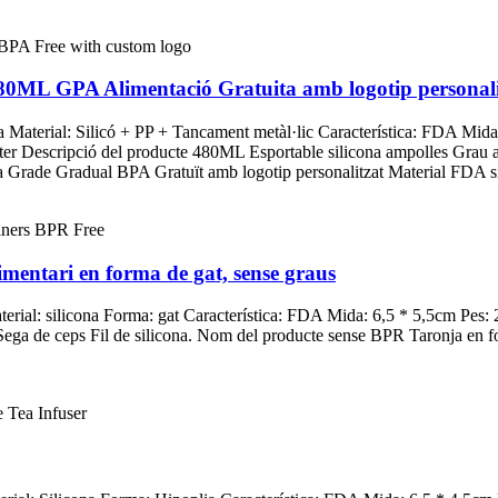
es 480ML GPA Alimentació Gratuita amb logotip personal
a Material: Silicó + PP + Tancament metàl·lic Característica: FDA Mi
ter Descripció del producte 480ML Esportable silicona ampolles Grau 
 Grade Gradual BPA Gratuït amb logotip personalitzat Material FDA sil
limentari en forma de gat, sense graus
terial: silicona Forma: gat Característica: FDA Mida: 6,5 * 5,5cm Pes:
Sega de ceps Fil de silicona. Nom del producte sense BPR Taronja en fo