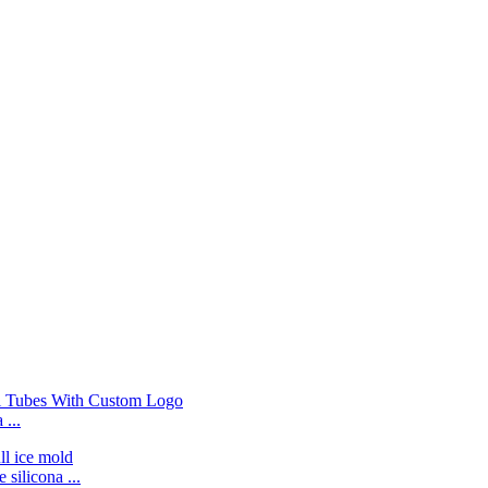
 ...
silicona ...