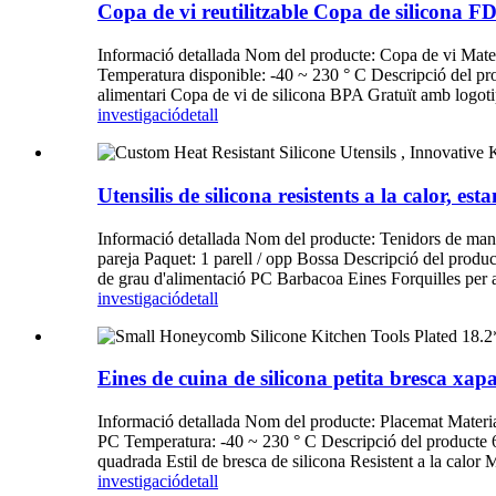
Copa de vi reutilitzable Copa de silicona F
Informació detallada Nom del producte: Copa de vi Materi
Temperatura disponible: -40 ~ 230 ° C Descripció del pr
alimentari Copa de vi de silicona BPA Gratuït amb logoti
investigació
detall
Utensilis de silicona resistents a la calor, e
Informació detallada Nom del producte: Tenidors de man
pareja Paquet: 1 parell / opp Bossa Descripció del produ
de grau d'alimentació PC Barbacoa Eines Forquilles per 
investigació
detall
Eines de cuina de silicona petita bresca xa
Informació detallada Nom del producte: Placemat Material
PC Temperatura: -40 ~ 230 ° C Descripció del producte 
quadrada Estil de bresca de silicona Resistent a la calor 
investigació
detall