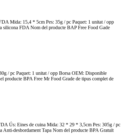
: FDA Mida: 15,4 * 5cm Pes: 35g / pc Paquet: 1 unitat / opp
 fulla silicona FDA Nom del producte BAP Free Food Gade
 30g / pc Paquet: 1 unitat / opp Borsa OEM: Disponible
del producte BPA Free Mr Food Grade de tipus complet de
, FDA Ús: Eines de cuina Mida: 32 * 29 * 3,5cm Pes: 305g / pc
cona Anti-desbordament Tapa Nom del producte BPA Gratuït